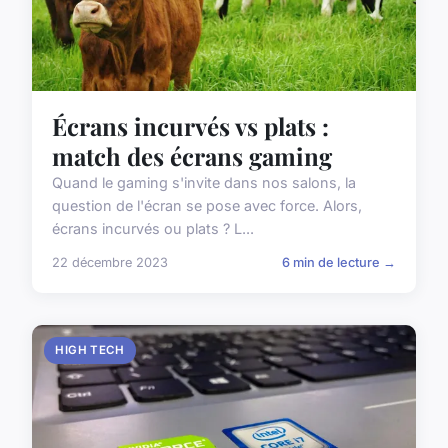
Écrans incurvés vs plats :
match des écrans gaming
Quand le gaming s'invite dans nos salons, la
question de l'écran se pose avec force. Alors,
écrans incurvés ou plats ? L...
22 décembre 2023
6 min de lecture →
HIGH TECH