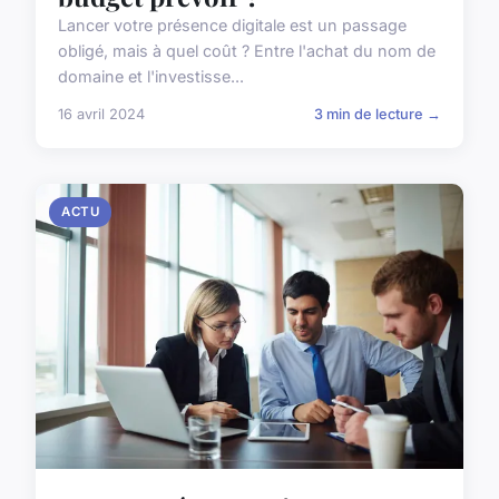
Lancer votre présence digitale est un passage
obligé, mais à quel coût ? Entre l'achat du nom de
domaine et l'investisse...
16 avril 2024
3 min de lecture →
ACTU