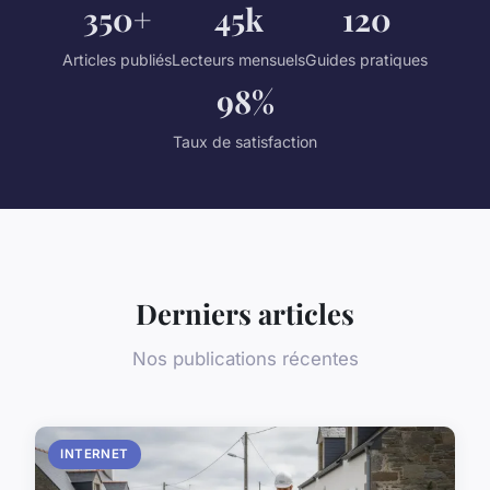
350+
45k
120
Articles publiés
Lecteurs mensuels
Guides pratiques
98%
Taux de satisfaction
Derniers articles
Nos publications récentes
INTERNET