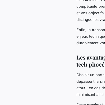
compétente pren
et vos objectif
distingue les vr
Enfin, la transp
enjeux techniqu
durablement vot
Les avanta
tech phoc
Choisir un parte
dépassent la si
atout : en cas d
minimisant ainsi 
Cette proximité