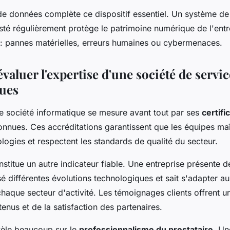
e données complète ce dispositif essentiel. Un système d
sté régulièrement protège le patrimoine numérique de l'entr
s : pannes matérielles, erreurs humaines ou cybermenaces.
aluer l'expertise d'une société de servic
ues
ne société informatique se mesure avant tout par ses
certifi
nnues. Ces accréditations garantissent que les équipes maît
logies et respectent les standards de qualité du secteur.
stitue un autre indicateur fiable. Une entreprise présente d
é différentes évolutions technologiques et sait s'adapter a
haque secteur d'activité. Les témoignages clients offrent 
tenus et de la satisfaction des partenaires.
révèle beaucoup sur le
professionnalisme du prestataire
. Un