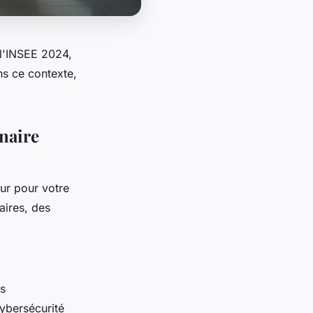
 l'INSEE 2024,
ns ce contexte,
enaire
eur pour votre
aires, des
os
ybersécurité