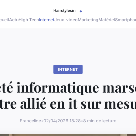
cueil
Actu
High Tech
Internet
Jeux-video
Marketing
Matériel
Smartpho
INTERNET
té informatique marse
tre allié en it sur mes
Franceline
•
02/04/2026 18:28
•
8 min de lecture