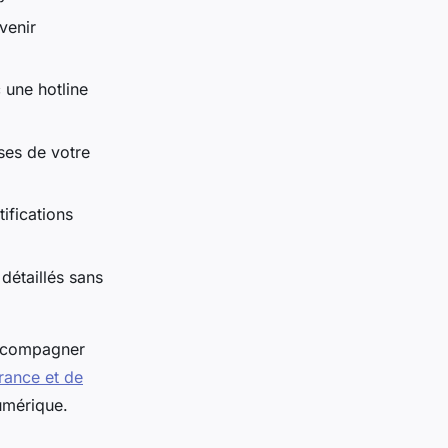
venir
 une hotline
es de votre
ifications
détaillés sans
'accompagner
rance et de
umérique.