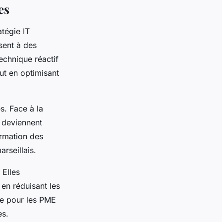
es
atégie IT
sent à des
echnique réactif
out en optimisant
s. Face à la
 deviennent
ormation des
rseillais.
 Elles
 en réduisant les
use pour les PME
es.