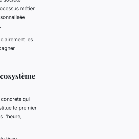
rocessus métier
rsonnalisée
.
 clairement les
mpagner
écosystème
 concrets qui
titue le premier
s l'heure,
u tissu