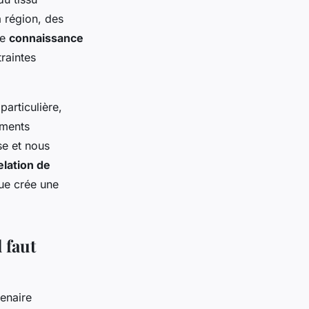
a région, des
te
connaissance
raintes
articulière,
ements
se et nous
elation de
que crée une
 faut
tenaire