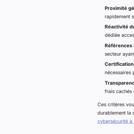
Proximité g
rapidement s
Réactivité d
dédiée acces
Références c
secteur ayant
Certificatio
nécessaires p
Transparence
frais cachés 
Ces critères vou
durablement la c
cybersécurité à 