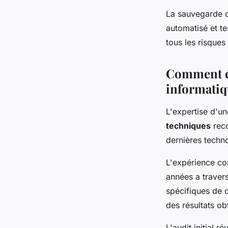
La sauvegarde d
automatisé et te
tous les risque
Comment év
informatiq
L'expertise d'u
techniques
reco
dernières techno
L'expérience con
années a travers
spécifiques de c
des résultats ob
L'audit initial 