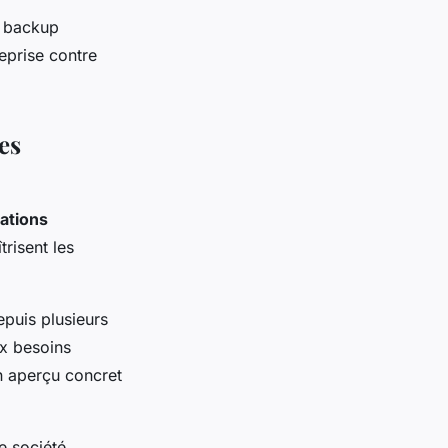
e backup
eprise contre
es
cations
risent les
epuis plusieurs
ux besoins
un aperçu concret
e société