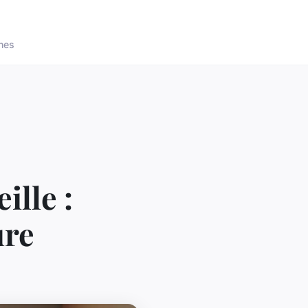
nes
ille :
ure