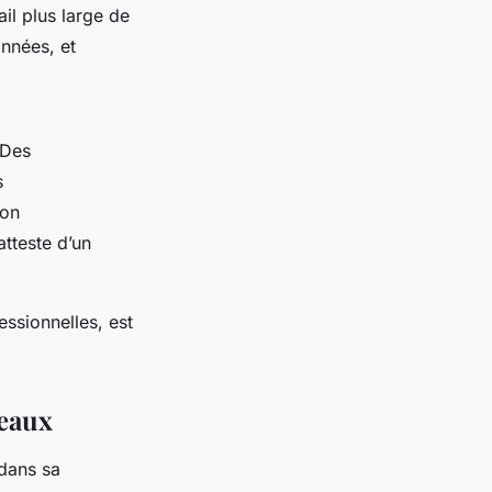
ail plus large de
onnées, et
 Des
s
ion
tteste d’un
ssionnelles, est
seaux
dans sa