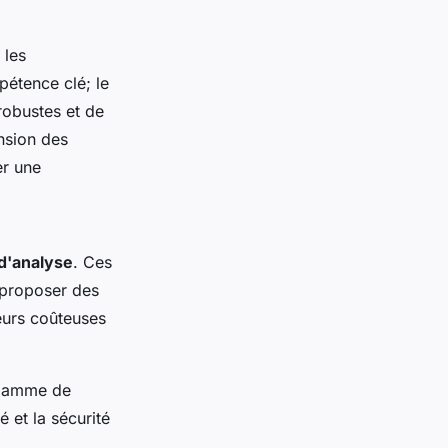
 les
étence clé; le
robustes et de
nsion des
er une
d'analyse
. Ces
 proposer des
reurs coûteuses
 gamme de
é et la sécurité