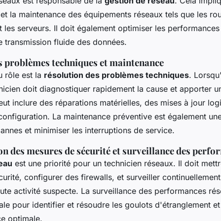
éseaux est responsable de la
gestion de réseau
. Cela impliq
 et la maintenance des équipements réseaux tels que les rou
 les serveurs. Il doit également optimiser les performance
e transmission fluide des données.
s problèmes techniques et maintenance
 rôle est la
résolution des problèmes techniques
. Lorsqu
hnicien doit diagnostiquer rapidement la cause et apporter u
eut inclure des réparations matérielles, des mises à jour logi
configuration. La maintenance préventive est également une
pannes et minimiser les interruptions de service.
n des mesures de sécurité et surveillance des perf
seau
est une priorité pour un technicien réseaux. Il doit mett
curité, configurer des firewalls, et surveiller continuellemen
ute activité suspecte. La surveillance des performances rés
le pour identifier et résoudre les goulots d'étranglement et
ce optimale.