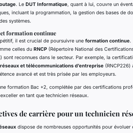
routage
. Le
DUT Informatique
, quant à lui, couvre un évent
ques, incluant la programmation, la gestion des bases de d
 des systèmes.
 et formation continue
étitif, il est crucial de poursuivre une
formation continue
.
comme celles du
RNCP
(Répertoire National des Certification
) sont reconnues dans le secteur. Par exemple, la certificat
 réseaux et télécommunications d’entreprise
(RNCP226) a
tence avancé et est très prisée par les employeurs.
ne formation Bac +2, complétée par des certifications profe
 exceller en tant que technicien réseaux.
ctives de carrière pour un technicien ré
réseaux
dispose de nombreuses opportunités pour évoluer 