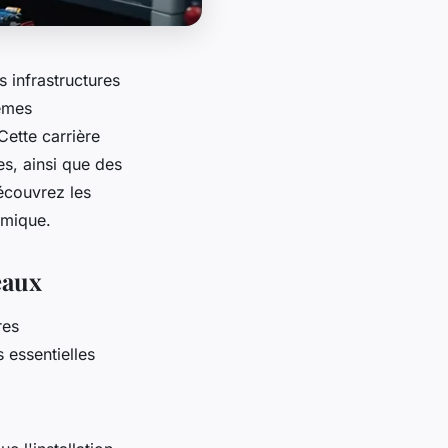
 infrastructures
lèmes
ette carrière
s, ainsi que des
écouvrez les
amique.
eaux
res
 essentielles