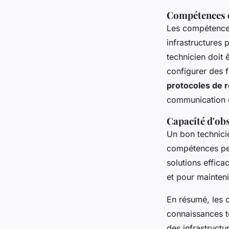
Compétences e
Les compétenc
infrastructures
technicien doit 
configurer des 
protocoles de 
communication e
Capacité d'obs
Un bon technici
compétences per
solutions effica
et pour mainten
En résumé, les 
connaissances te
des infrastructu