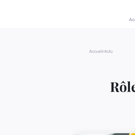
Ac
Accueil
›
Actu
Rôl