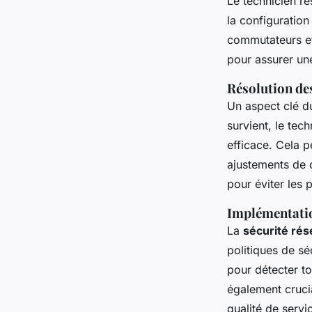
Le technicien r
la configuration
commutateurs et
pour assurer un
Résolution de
Un aspect clé du
survient, le tec
efficace. Cela p
ajustements de 
pour éviter les 
Implémentatio
La
sécurité ré
politiques de sé
pour détecter to
également crucia
qualité de servi