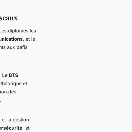
éseaux
Les diplômes les
nications
, et le
nts aux défis
. Le
BTS
théorique et
tion des
.
 et la gestion
rsécurité
, et