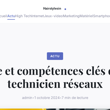
cueil
Actu
High Tech
Internet
Jeux-video
Marketing
Matériel
Smartpho
ACTU
e et compétences clés 
technicien réseaux
admin
•
1 octobre 2024
•
7 min de lecture