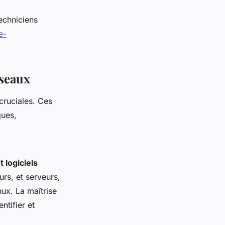
echniciens
e-
éseaux
cruciales. Ces
ques,
t logiciels
rs, et serveurs,
ux. La maîtrise
ntifier et