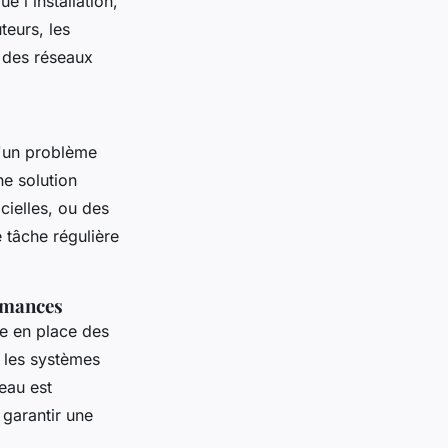
ue l'installation,
teurs, les
s des réseaux
'un problème
ne solution
cielles, ou des
 tâche régulière
ormances
re en place des
t les systèmes
eau est
 garantir une